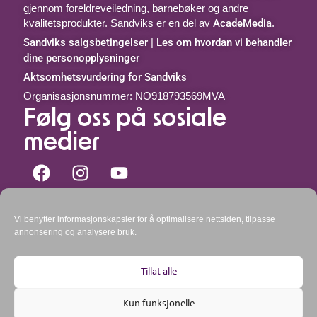
gjennom foreldreveiledning, barnebøker og andre
kvalitetsprodukter. Sandviks er en del av
AcadeMedia
.
Sandviks salgsbetingelser
|
Les om hvordan vi behandler
dine personopplysninger
Aktsomhetsvurdering for Sandviks
Organisasjonsnummer: NO918793569MVA
Følg oss på sosiale
medier
Kontakt oss
Vi benytter informasjonskapsler for å optimalisere nettsiden, tilpasse
Telefon: 51 44 00 51 mellom kl.
9-10:30 og 11:30-15
annonsering og analysere bruk.
mandag – fredag.
kundeservice@goboken.no
E-post:
Post: Sandviks AS, postboks 366 Forus, 4068
Tillat alle
Stavanger
Besøksadresse: Strandsvingen 14, 4032 Stavanger
Kun funksjonelle