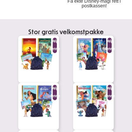
Få ekte Disney-magi rett i
postkassen!
Stor gratis velkomstpakke
Velg
Velg
denne
denne
Velg
Velg
denne
denne