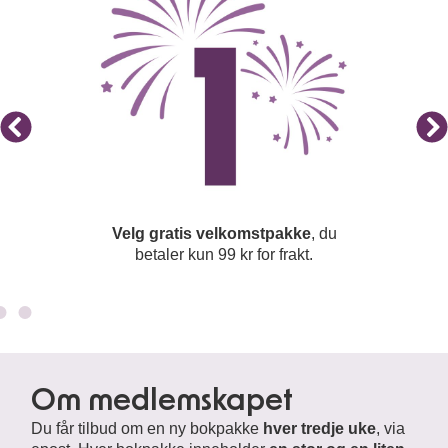
Velg gratis velkomstpakke
, du
betaler kun 99 kr for frakt.
Om medlemskapet
Du får tilbud om en ny bokpakke
hver tredje uke
, via