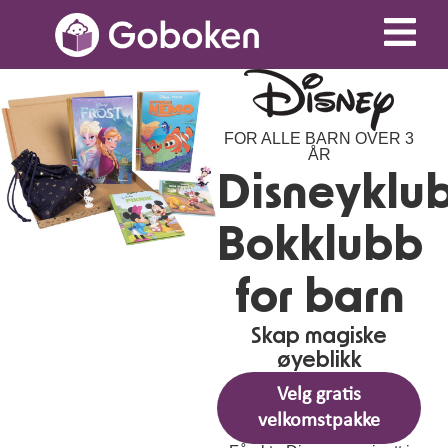
FOR ALLE BARN OVER 3
ÅR
Disneyklu
Bokklubb
for barn
Skap magiske
øyeblikk
Velg gratis
velkomstpakke