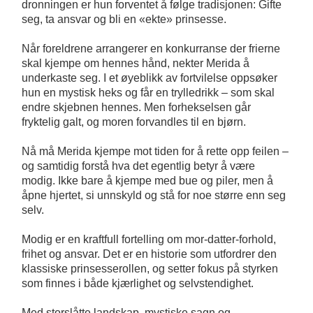
dronningen er hun forventet å følge tradisjonen: Gifte
seg, ta ansvar og bli en «ekte» prinsesse.
Når foreldrene arrangerer en konkurranse der frierne
skal kjempe om hennes hånd, nekter Merida å
underkaste seg. I et øyeblikk av fortvilelse oppsøker
hun en mystisk heks og får en trylledrikk – som skal
endre skjebnen hennes. Men forhekselsen går
fryktelig galt, og moren forvandles til en bjørn.
Nå må Merida kjempe mot tiden for å rette opp feilen –
og samtidig forstå hva det egentlig betyr å være
modig. Ikke bare å kjempe med bue og piler, men å
åpne hjertet, si unnskyld og stå for noe større enn seg
selv.
Modig er en kraftfull fortelling om mor-datter-forhold,
frihet og ansvar. Det er en historie som utfordrer den
klassiske prinsesserollen, og setter fokus på styrken
som finnes i både kjærlighet og selvstendighet.
Med storslåtte landskap, mystiske sagn og