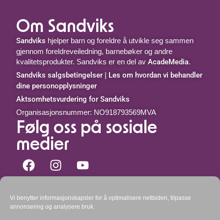
Om Sandviks
Sandviks
hjelper barn og foreldre å utvikle seg sammen
gjennom foreldreveiledning, barnebøker og andre
kvalitetsprodukter. Sandviks er en del av
AcadeMedia
.
Sandviks salgsbetingelser
|
Les om hvordan vi behandler
dine personopplysninger
Aktsomhetsvurdering for Sandviks
Organisasjonsnummer: NO918793569MVA
Følg oss på sosiale
medier
Kontakt oss
Vi benytter informasjonskapsler for å optimalisere nettsiden, tilpasse
Telefon: 51 44 00 51 mellom kl.
9-10:30 og 11:30-15
annonsering og analysere bruk.
mandag – fredag.