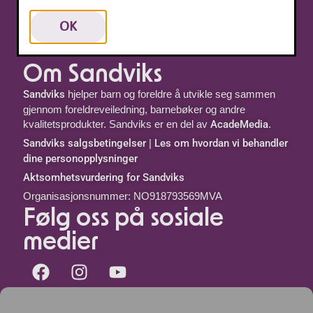
ABC-klubben
Gi Goboken i gave
OK
Om Sandviks
Sandviks
hjelper barn og foreldre å utvikle seg sammen
gjennom foreldreveiledning, barnebøker og andre
kvalitetsprodukter. Sandviks er en del av
AcadeMedia
.
Sandviks salgsbetingelser
|
Les om hvordan vi behandler
dine personopplysninger
Aktsomhetsvurdering for Sandviks
Organisasjonsnummer: NO918793569MVA
Følg oss på sosiale
medier
Kontakt oss