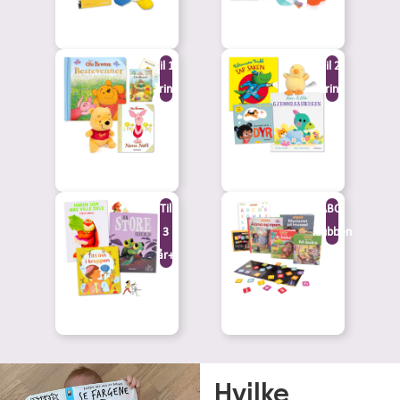
Til 1-
Til 2-
åring
åring
Til
ABC-
3
klubben
år+
Hvilke