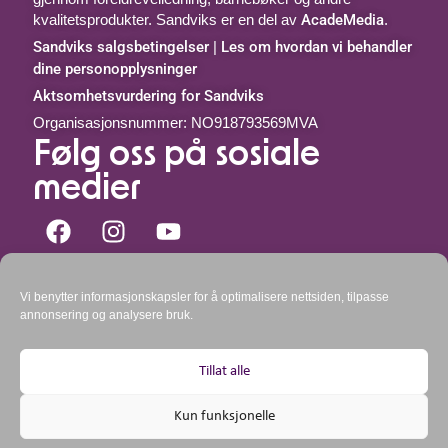
kvalitetsprodukter. Sandviks er en del av
AcadeMedia
.
Sandviks salgsbetingelser
|
Les om hvordan vi behandler
dine personopplysninger
Aktsomhetsvurdering for Sandviks
Organisasjonsnummer: NO918793569MVA
Følg oss på sosiale
medier
Kontakt oss
Vi benytter informasjonskapsler for å optimalisere nettsiden, tilpasse
Telefon: 51 44 00 51 mellom kl.
9-10:30 og 11:30-15
annonsering og analysere bruk.
mandag – fredag.
kundeservice@goboken.no
E-post:
Post: Sandviks AS, postboks 366 Forus, 4068
Tillat alle
Stavanger
Besøksadresse: Strandsvingen 14, 4032 Stavanger
Kun funksjonelle